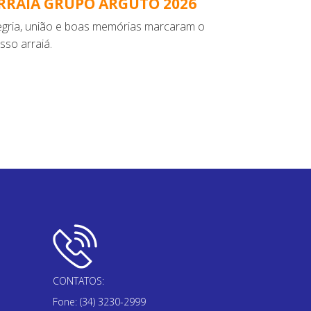
RRAIÁ GRUPO ARGUTO 2026
egria, união e boas memórias marcaram o
sso arraiá.
CONTATOS:
Fone: (34) 3230-2999